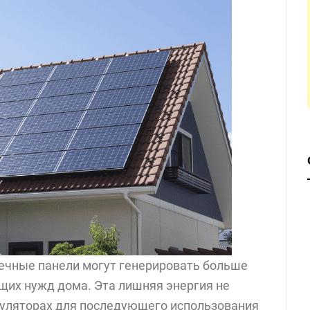
нечные панели могут генерировать больше
ущих нужд дома. Эта лишняя энергия не
муляторах для последующего использования