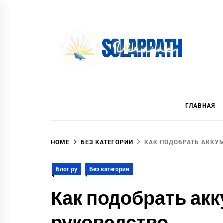
Skip
to
content
SolarPath Ukraine
ГЛАВНАЯ
HOME
БЕЗ КАТЕГОРИИ
КАК ПОДОБРАТЬ АККУ
Блог ру
Без категории
Как подобрать ак
руководство