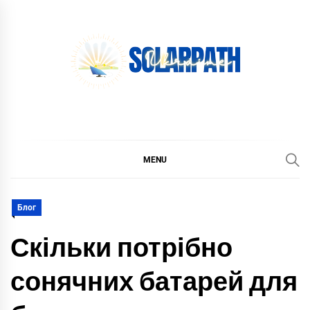
Skip
to
content
SolarPath Ukraine
MENU
Блог
Скільки потрібно
сонячних батарей для