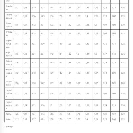
ька
Одесь
1,17
1,18
1,23
1,32
1,44
1,62
1,69
1,62
1,46
1,32
1,19
1,14
1,36
ка
Полта
1,1
1,11
1,16
1,25
1,38
1,56
1,63
1,56
1,4
1,25
1,12
1,07
1,33
вська
Рівне
1,06
1,07
1,12
1,2
1,32
1,5
1,57
1,51
1,35
1,2
1,07
1,02
1,29
нська
Сумсь
1,07
1,08
1,13
1,22
1,34
1,52
1,59
1,52
1,36
1,22
1,09
1,04
1,31
ка
Терно
пільс
1,14
1,15
1,2
1,29
1,41
1,59
1,66
1,59
1,43
1,29
1,16
1,11
1,32
ька
Харкі
1,15
1,16
1,21
1,3
1,42
1,6
1,67
1,6
1,44
1,3
1,17
1,12
1,35
вська
Херсо
1,16
1,17
1,22
1,31
1,43
1,61
1,68
1,61
1,45
1,31
1,18
1,13
1,37
нська
Хмель
ницьк
1,12
1,13
1,18
1,27
1,39
1,57
1,64
1,57
1,41
1,27
1,14
1,09
1,32
а
Черка
1,12
1,13
1,18
1,27
1,39
1,57
1,64
1,57
1,41
1,27
1,14
1,09
1,33
ська
Черні
гівськ
1,07
1,08
1,13
1,22
1,34
1,52
1,59
1,52
1,36
1,22
1,09
1,04
1,38
а
Черні
вецьк
1,23
1,24
1,29
1,38
1,5
1,68
1,75
1,68
1,51
1,38
1,24
1,19
1,38
а
Крим
1,28
1,29
1,34
1,43
1,55
1,73
1,8
1,73
1,56
1,43
1,29
1,24
1,39
Київ
1.11
1,12
1,17
1,26
1,38
1,56
1,63
1,56
1,4
1,26
1,13
1,08
1,31
Таблиця 1