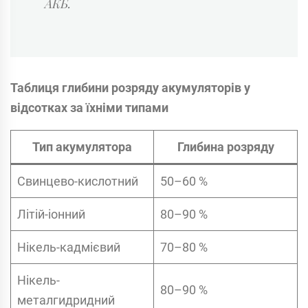
АКБ.
Таблиця глибини розряду акумуляторів у
відсотках за їхніми типами
Тип акумулятора
Глибина розряду
Свинцево-кислотний
50–60 %
Літій-іонний
80–90 %
Нікель-кадмієвий
70–80 %
Нікель-
80–90 %
металгидридний