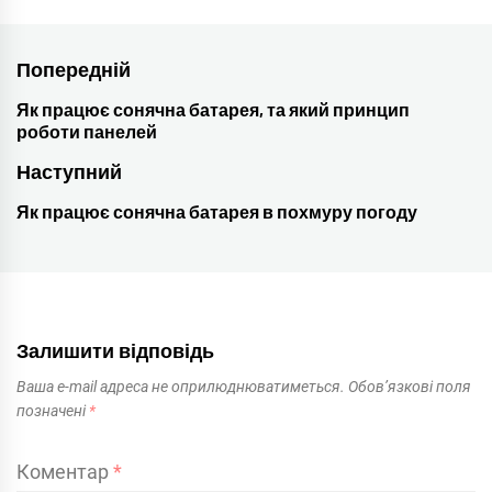
Навігація
Попередній
записів
Як працює сонячна батарея, та який принцип
Попередній
роботи панелей
пост:
Наступний
Як працює сонячна батарея в похмуру погоду
Наступний
пост:
Залишити відповідь
Ваша e-mail адреса не оприлюднюватиметься.
Обов’язкові поля
позначені
*
Коментар
*